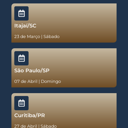
Itajaí/SC
23 de Março | Sábado
São Paulo/SP
07 de Abril | Domingo
Curitiba/PR
27 de Abril | Sábado